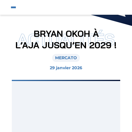
Fermer
Ouvrir le menu du site
Affic
Fermer la pop-up
Équipe pro
BRYAN OKOH À
ACTUALITÉS
Jeunes et féminines
L’AJA JUSQU’EN 2029 !
Supporters
MERCATO
Entreprises
29 janvier 2026
AJA
Nous contacter
Horizon AJA
Boutique officielle