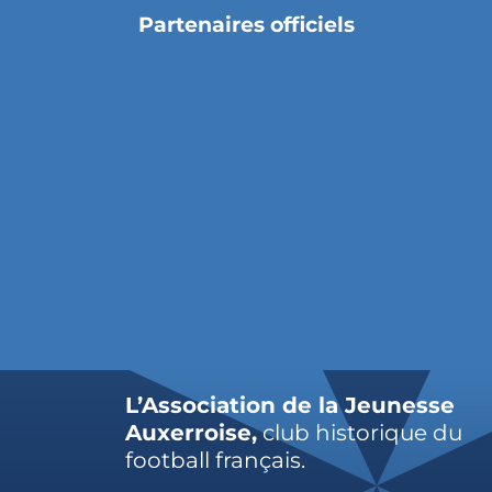
Partenaires officiels
L’Association de la Jeunesse
Auxerroise,
club historique du
football français.