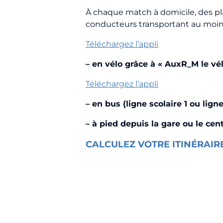
À chaque match à domicile, des pl
conducteurs transportant au moins t
Téléchargez l’appli
Horizon AJA
– en vélo grâce à « AuxR_M le vél
Boutique officielle
Téléchargez l’appli
Billetterie
– en bus (ligne scolaire 1 ou lign
– à pied depuis la gare ou le cen
🇨🇳
CALCULEZ VOTRE ITINÉRAIR