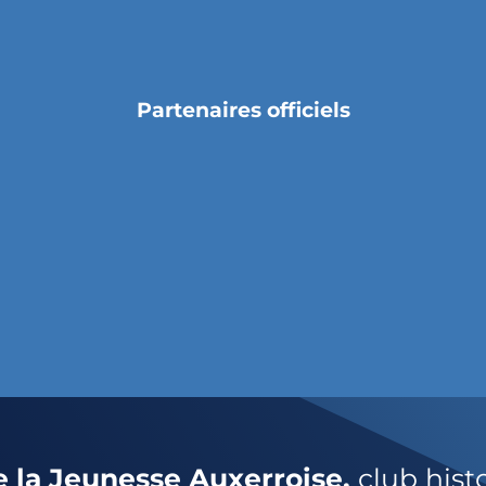
Partenaires officiels
e la Jeunesse Auxerroise,
club hist