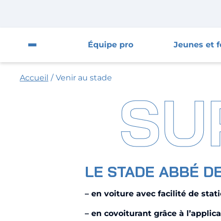
Fermer la pop-up
Fermer
Équipe pro
Jeunes et 
Ouvrir le menu du site
Accueil
/
Venir au stade
Équipe pro
SU
Jeunes et féminines
Supporters
Entreprises
LE STADE ABBÉ D
AJA
– en voiture avec facilité de sta
Nous contacter
– en covoiturant grâce à l’applic