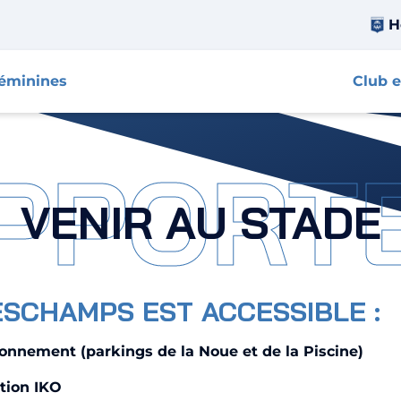
H
féminines
Club e
PPORT
VENIR AU STADE
ESCHAMPS EST ACCESSIBLE :
tionnement (parkings de la Noue et de la Piscine)
ation IKO