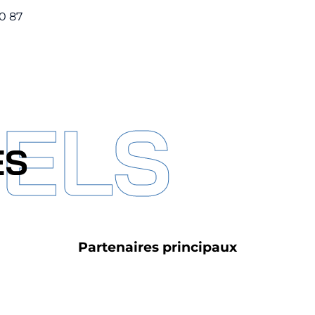
20 87
IELS
ES
Partenaires principaux