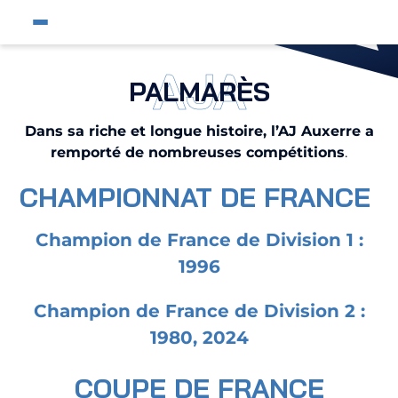
Fermer
Ouvrir le menu du site
Affic
Fermer la pop-up
AJA
PALMARÈS
Équipe pro
Jeunes et féminines
Dans sa riche et longue histoire, l’AJ Auxerre a
remporté de nombreuses compétitions
.
Supporters
CHAMPIONNAT DE FRANCE
Entreprises
AJA
Champion de France de Division 1 :
Nous contacter
1996
Champion de France de Division 2 :
Horizon AJA
1980, 2024
Boutique officielle
COUPE DE FRANCE