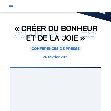
Fermer
Ouvrir le menu du site
Affic
Fermer la pop-up
Équipe pro
« CRÉER DU BONHEUR
ACTUALITÉS
Jeunes et féminines
ET DE LA JOIE »
Supporters
CONFÉRENCES DE PRESSE
Entreprises
26 février 2021
AJA
Nous contacter
Horizon AJA
Boutique officielle