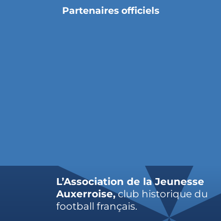
Partenaires officiels
L’Association de la Jeunesse
Auxerroise,
club historique du
football français.