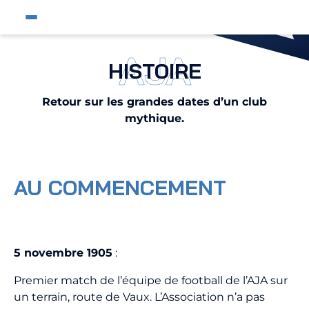
Fermer
Ouvrir le menu du site
Affic
Fermer la pop-up
AJA
HISTOIRE
Équipe pro
Jeunes et féminines
Retour sur les grandes dates d’un club
mythique.
Supporters
Entreprises
AJA
AU COMMENCEMENT
Nous contacter
5 novembre 1905
:
Horizon AJA
Premier match de l’équipe de football de l’AJA sur
Boutique officielle
un terrain, route de Vaux. L’Association n’a pas