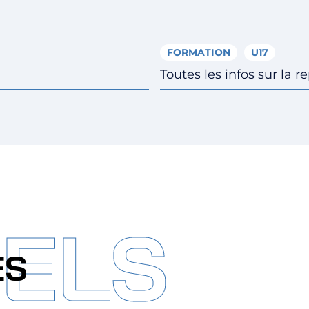
FORMATION
U17
Toutes les infos sur la r
IELS
ES