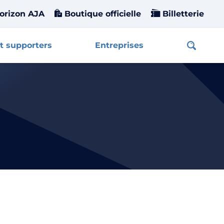
orizon AJA
Boutique officielle
Billetterie
t supporters
Entreprises
Affiche