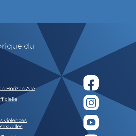
orique du
on Horizon AJA
ficielle
s violences
 sexuelles