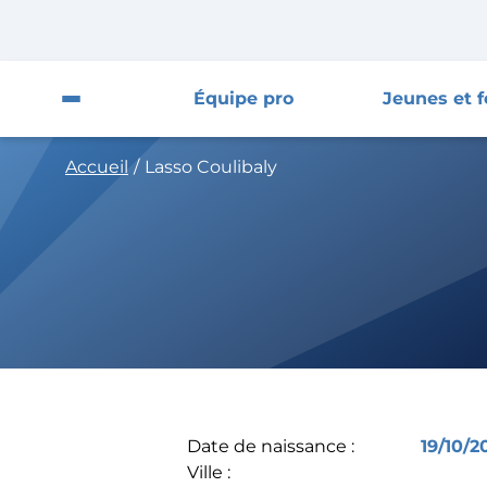
Fermer la pop-up
Fermer
Équipe pro
Jeunes et 
Ouvrir le menu du site
Accueil
/
Lasso Coulibaly
Équipe pro
Jeunes et féminines
Supporters
Entreprises
AJA
Date de naissance :
19/10/2
Nous contacter
Ville :