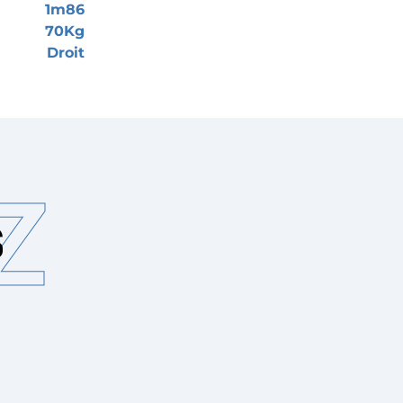
1m86
70Kg
Droit
Z
S