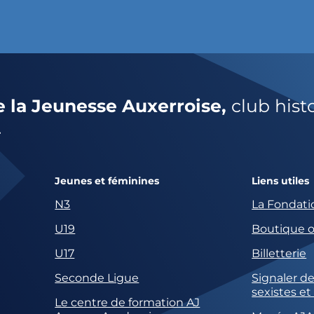
e la Jeunesse Auxerroise,
club hist
.
Jeunes et féminines
Liens utiles
N3
La Fondati
U19
Boutique of
U17
Billetterie
Seconde Ligue
Signaler de
sexistes et
Le centre de formation AJ