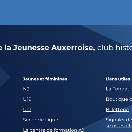
e la Jeunesse Auxerroise,
club hist
.
Jeunes et féminines
Liens utiles
N3
La Fondati
U19
Boutique of
U17
Billetterie
Seconde Ligue
Signaler de
sexistes et
Le centre de formation AJ