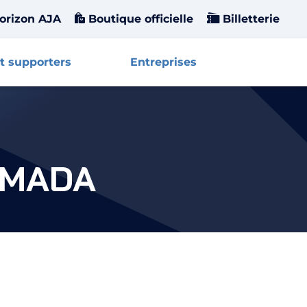
orizon AJA
Boutique officielle
Billetterie
t supporters
Entreprises
Affiche
MADA