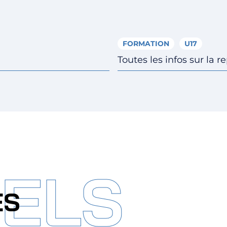
FORMATION
U17
Toutes les infos sur la r
IELS
ES