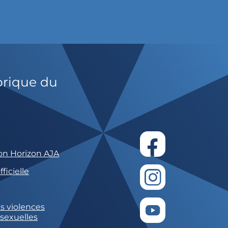
orique du
on Horizon AJA
ficielle
s violences
 sexuelles