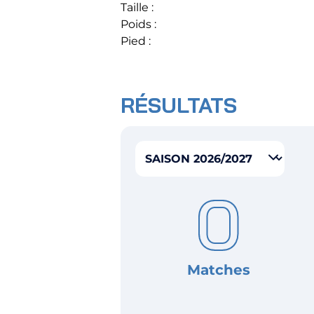
Taille :
Poids :
Pied :
Horizon AJA
RÉSULTATS
Boutique officielle
Billetterie
Sélectionner la saison
🇨🇳
0
Matches