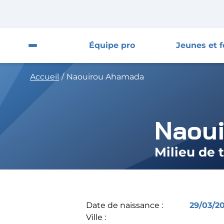
Fermer la pop-up
Fermer
Équipe pro
Jeunes et 
Ouvrir le menu du site
Accueil
/
Naouirou Ahamada
Équipe pro
Jeunes et féminines
Naou
Supporters
Position su
Milieu de 
Entreprises
AJA
Date de naissance :
29/03/20
Nous contacter
Ville :