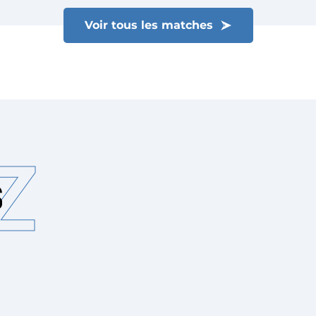
Voir tous les matches
Z
S