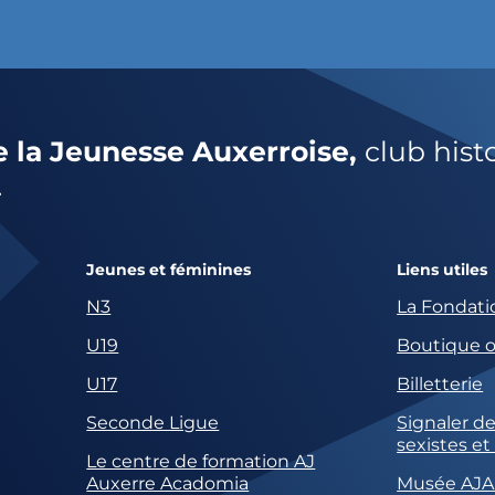
e la Jeunesse Auxerroise,
club hist
.
Jeunes et féminines
Liens utiles
N3
La Fondati
U19
Boutique of
U17
Billetterie
Seconde Ligue
Signaler de
sexistes et
Le centre de formation AJ
Auxerre Acadomia
Musée AJA