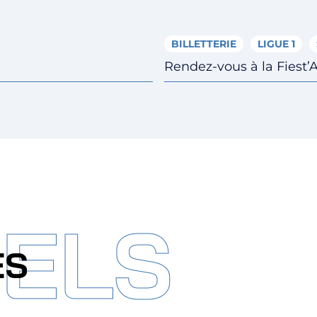
BILLETTERIE
LIGUE 1
Rendez-vous à la Fiest’A
IELS
ES