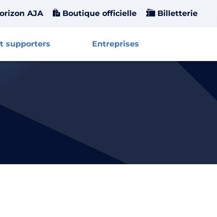
orizon AJA
Boutique officielle
Billetterie
t supporters
Entreprises
Affiche