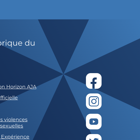
orique du
on Horizon AJA
ficielle
s violences
 sexuelles
 Expérience