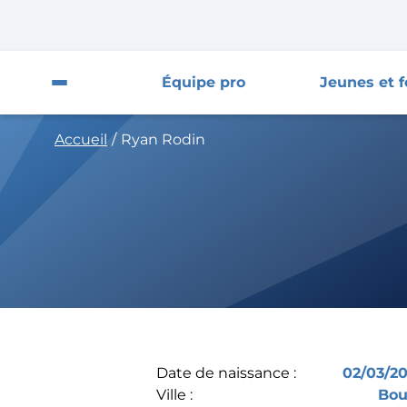
Fermer la pop-up
Fermer
Équipe pro
Jeunes et 
Ouvrir le menu du site
Accueil
/
Ryan Rodin
Équipe pro
Jeunes et féminines
Supporters
Entreprises
AJA
Date de naissance :
02/03/20
Nous contacter
Ville :
Bou