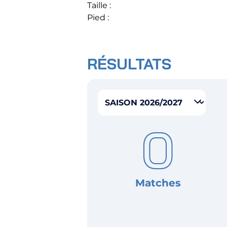
Taille :
Pied :
Horizon AJA
RÉSULTATS
Boutique officielle
Sélectionner la saison
Billetterie
0
🇨🇳
Matches