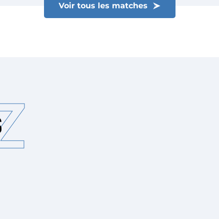
Voir tous les matches
Z
S