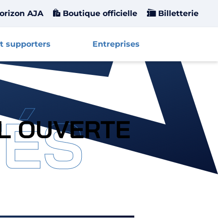
orizon AJA
Boutique officielle
Billetterie
t supporters
Entreprises
Affiche
TÉS
OL OUVERTE