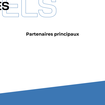
IELS
ES
Partenaires principaux