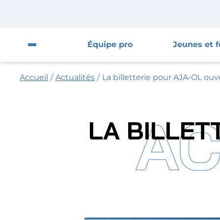
Fermer la pop-up
Fermer
Équipe pro
Jeunes et 
Ouvrir le menu du site
Accueil
/
Actualités
/
La billetterie pour AJA-OL ou
Équipe pro
Jeunes et féminines
AC
LA BILLET
Supporters
Entreprises
AJA
Nous contacter