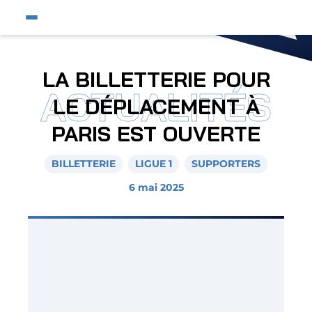
Fermer
Ouvrir le menu du site
Affic
Fermer la pop-up
Équipe pro
LA BILLETTERIE POUR
ACTUALITÉS
Jeunes et féminines
LE DÉPLACEMENT À
Supporters
PARIS EST OUVERTE
Entreprises
BILLETTERIE
LIGUE 1
SUPPORTERS
AJA
6 mai 2025
Nous contacter
Horizon AJA
Boutique officielle