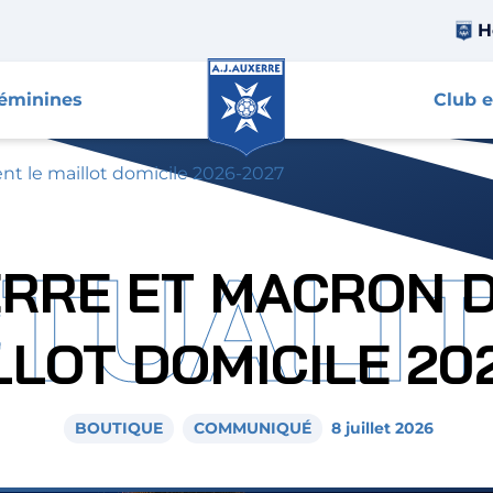
H
féminines
Club e
ent le maillot domicile 2026-2027
TUALI
ERRE ET MACRON 
LLOT DOMICILE 20
BOUTIQUE
COMMUNIQUÉ
8 juillet 2026