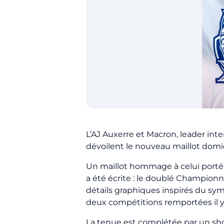
L’AJ Auxerre et Macron, leader int
dévoilent le nouveau maillot domi
Un maillot hommage à celui porté lo
a été écrite : le doublé Championn
détails graphiques inspirés du sym
deux compétitions remportées il y 
La tenue est complétée par un shor