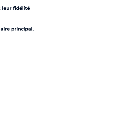
Fermer le menu
leur fidélité
re principal,