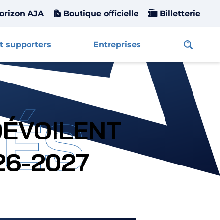
orizon AJA
Boutique officielle
Billetterie
t supporters
Entreprises
Affiche
TÉS
DÉVOILENT
26-2027