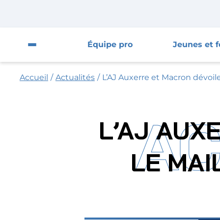
Fermer la pop-up
Fermer
Équipe pro
Jeunes et 
Ouvrir le menu du site
Accueil
/
Actualités
/
L’AJ Auxerre et Macron dévoil
Équipe pro
Jeunes et féminines
AC
L’AJ AUX
Supporters
LE MAI
Entreprises
AJA
Nous contacter