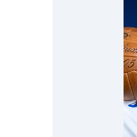
Horizon AJA
Boutique officielle
Billetterie
🇨🇳