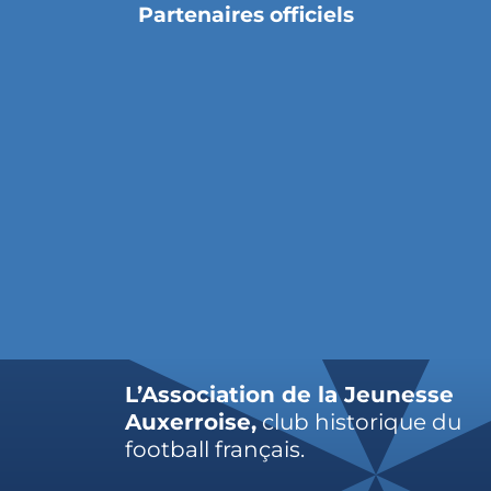
Partenaires officiels
L’Association de la Jeunesse
Auxerroise,
club historique du
football français.