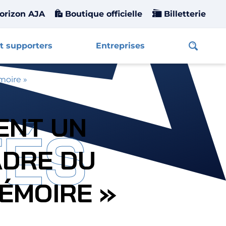
orizon AJA
Boutique officielle
Billetterie
t supporters
Entreprises
Affiche
moire »
NENT UN
TÉS
ADRE DU
ÉMOIRE »