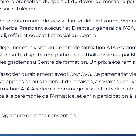
faire la promotion du sport et du devoir de mémoire par
 soi et tolérance.
sence notamment de Pascal Jan, Préfet de l’Yonne, Véroni
herbe, Président exécutif et Directeur général de l’AJA,
i, référent éducatif et social du Centre.
 déjeuner et la visite du Centre de formation AJA Acadomi
nt ensuite disputé une partie de football encadrée par Ma
 des gardiens au Centre de formation. Un prix a été remis 
s’associer durablement avec l’ONACVG. Ce partenariat vien
eloppées depuis le début de la saison, à savoir : décou
ormation AJA Acadomia, hommage aux défunts du club à 
 à la cérémonie de l’Armistice, et enfin participation à 
a signature de cette convention.