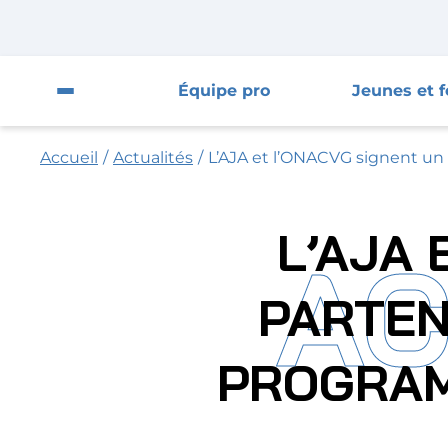
Fermer la pop-up
Fermer
Équipe pro
Jeunes et 
Ouvrir le menu du site
Accueil
/
Actualités
/
L’AJA et l’ONACVG signent un
Équipe pro
Jeunes et féminines
L’AJA 
AC
Supporters
PARTEN
Entreprises
PROGRAM
AJA
Nous contacter