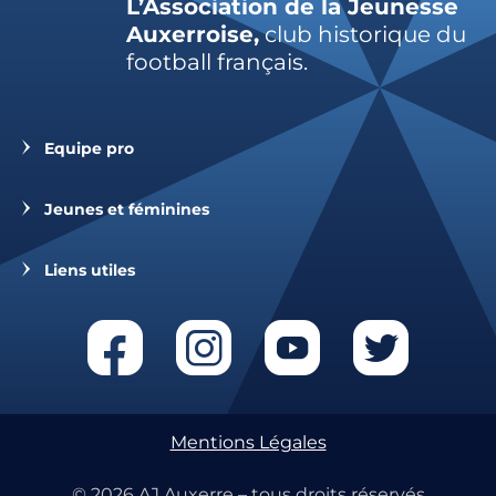
L’Association de la Jeunesse
Auxerroise,
club historique du
football français.
Equipe pro
Jeunes et féminines
Liens utiles
Mentions Légales
© 2026 AJ Auxerre – tous droits réservés