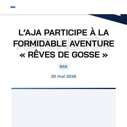
Fermer
Ouvrir le menu du site
Affic
Fermer la pop-up
Équipe pro
L’AJA PARTICIPE À LA
ACTUALITÉS
Jeunes et féminines
FORMIDABLE AVENTURE
Supporters
« RÊVES DE GOSSE »
Entreprises
RSE
AJA
20 mai 2026
Nous contacter
Horizon AJA
Boutique officielle