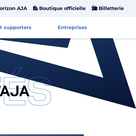
orizon AJA
Boutique officielle
Billetterie
t supporters
Entreprises
Affiche
TÉS
’AJA