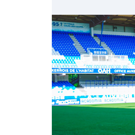
Horizon AJA
Boutique officielle
Billetterie
🇨🇳