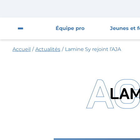
Fermer la pop-up
Fermer
Équipe pro
Jeunes et 
Ouvrir le menu du site
Accueil
/
Actualités
/
Lamine Sy rejoint l’AJA
Équipe pro
Jeunes et féminines
AC
Supporters
LAM
Entreprises
AJA
Nous contacter