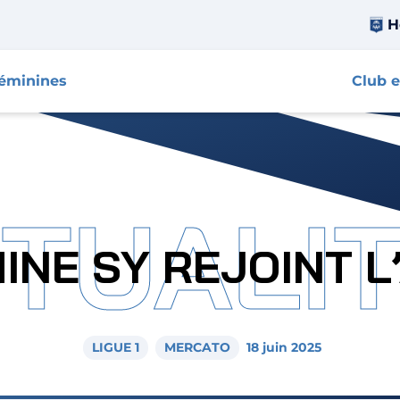
H
féminines
Club e
TUALI
INE SY REJOINT L
LIGUE 1
MERCATO
18 juin 2025