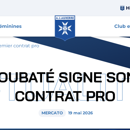
H
féminines
Club e
emier contrat pro
TUALI
IOUBATÉ SIGNE SO
CONTRAT PRO
MERCATO
19 mai 2026