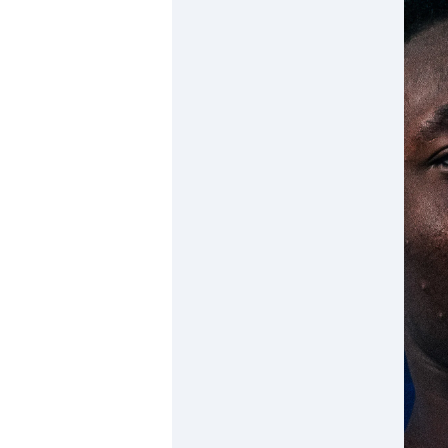
Horizon AJA
Boutique officielle
Billetterie
🇨🇳