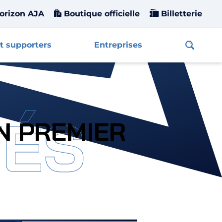
orizon AJA
Boutique officielle
Billetterie
t supporters
Entreprises
Affiche
TÉS
N PREMIER