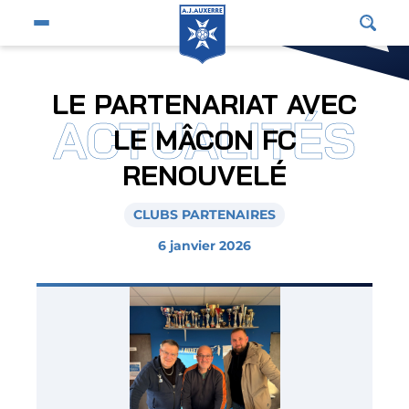
Fermer
Ouvrir le menu du site
Affic
Fermer la pop-up
Équipe pro
LE PARTENARIAT AVEC
ACTUALITÉS
Jeunes et féminines
LE MÂCON FC
Supporters
RENOUVELÉ
Entreprises
CLUBS PARTENAIRES
AJA
6 janvier 2026
Nous contacter
Horizon AJA
Boutique officielle