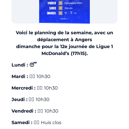
Billetterie
🇨🇳
Voici le planning de la semaine, avec un
déplacement à Angers
dimanche pour la 12e journée de Ligue 1
McDonald’s (17h15).
Lundi : 😴
Mardi : 🏋️‍♂️
10h30
Mercredi :
🏋️‍♂️
10h30
Jeudi :
🏋️‍♂️
10h30
Vendredi : 🏋️‍♂️
10h30
Samedi :
🏋️‍♂️
Huis clos