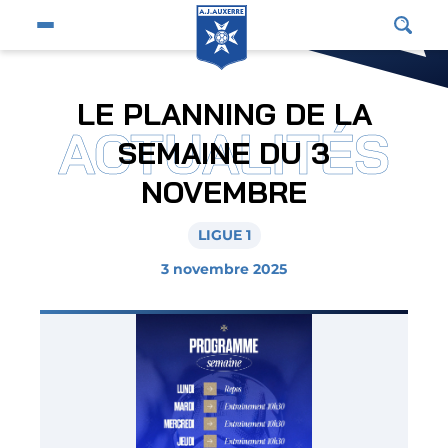
Fermer
Ouvrir le menu du site
Affic
Fermer la pop-up
Équipe pro
LE PLANNING DE LA
ACTUALITÉS
Jeunes et féminines
SEMAINE DU 3
Supporters
NOVEMBRE
Entreprises
LIGUE 1
AJA
3 novembre 2025
Nous contacter
Horizon AJA
Boutique officielle