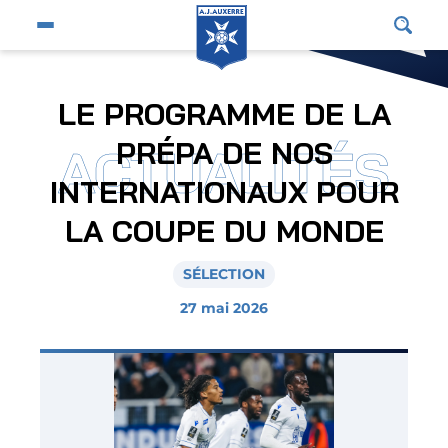
Fermer
Ouvrir le menu du site
Affic
Fermer la pop-up
Équipe pro
LE PROGRAMME DE LA
Jeunes et féminines
PRÉPA DE NOS
ACTUALITÉS
Supporters
INTERNATIONAUX POUR
Entreprises
LA COUPE DU MONDE
AJA
SÉLECTION
Nous contacter
27 mai 2026
Horizon AJA
Boutique officielle