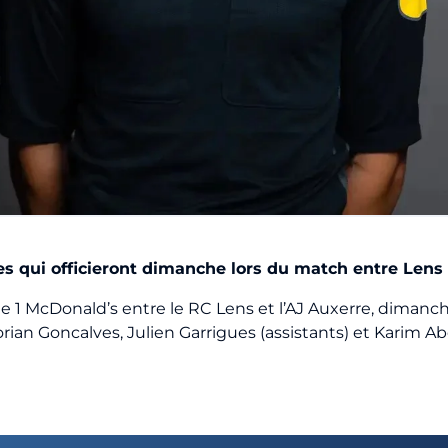
res qui officieront dimanche lors du match entre Lens e
e 1 McDonald’s entre le RC Lens et l’AJ Auxerre, dimanche
rian Goncalves, Julien Garrigues (assistants) et Karim Abe