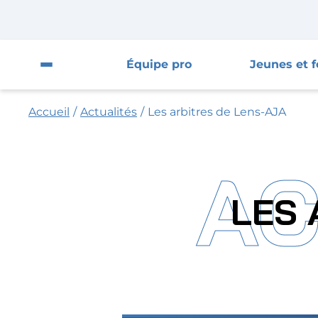
Fermer la pop-up
Fermer
Équipe pro
Jeunes et 
Ouvrir le menu du site
Accueil
/
Actualités
/
Les arbitres de Lens-AJA
Équipe pro
Jeunes et féminines
AC
Supporters
LES 
Entreprises
AJA
Nous contacter