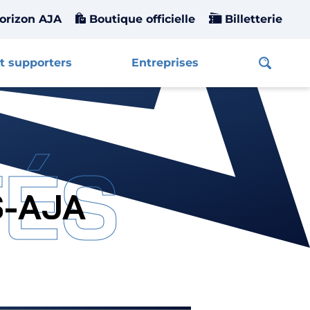
orizon AJA
Boutique officielle
Billetterie
t supporters
Entreprises
Affiche
TÉS
S-AJA