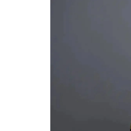
Horizon AJA
Boutique officielle
Billetterie
🇨🇳