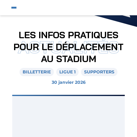
Fermer
Ouvrir le menu du site
Affic
Fermer la pop-up
Équipe pro
LES INFOS PRATIQUES
ACTUALITÉS
Jeunes et féminines
POUR LE DÉPLACEMENT
Supporters
AU STADIUM
Entreprises
BILLETTERIE
LIGUE 1
SUPPORTERS
AJA
30 janvier 2026
Nous contacter
Horizon AJA
Boutique officielle