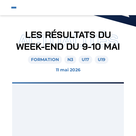
Fermer
Ouvrir le menu du site
Affic
Fermer la pop-up
Équipe pro
LES RÉSULTATS DU
ACTUALITÉS
Jeunes et féminines
WEEK-END DU 9-10 MAI
Supporters
FORMATION
N3
U17
U19
Entreprises
11 mai 2026
AJA
Nous contacter
Horizon AJA
Boutique officielle