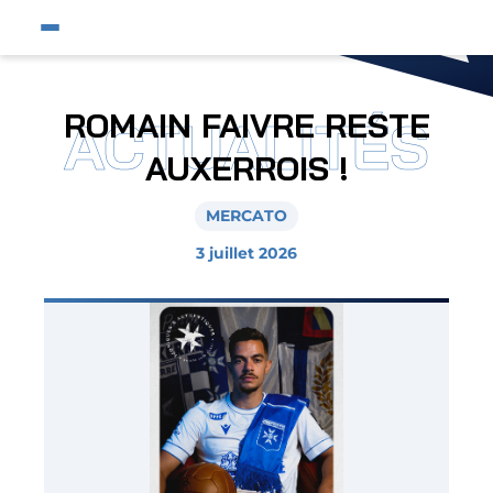
Fermer
Ouvrir le menu du site
Affic
Fermer la pop-up
Équipe pro
ROMAIN FAIVRE RESTE
ACTUALITÉS
Jeunes et féminines
AUXERROIS !
Supporters
MERCATO
Entreprises
3 juillet 2026
AJA
Nous contacter
Horizon AJA
Boutique officielle