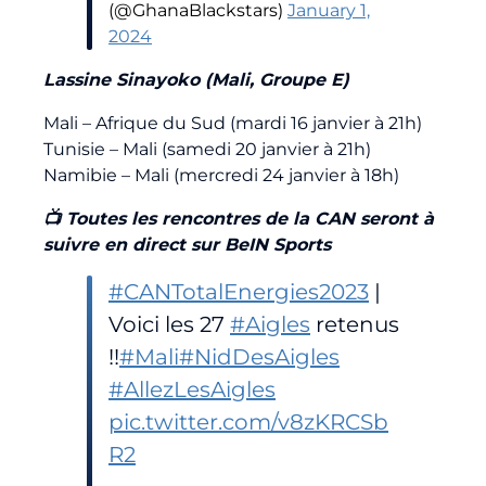
(@GhanaBlackstars)
January 1,
2024
Lassine Sinayoko (Mali, Groupe E)
Mali – Afrique du Sud (mardi 16 janvier à 21h)
Tunisie – Mali (samedi 20 janvier à 21h)
Namibie – Mali (mercredi 24 janvier à 18h)
📺 Toutes les rencontres de la CAN seront à
suivre en direct sur BeIN Sports
#CANTotalEnergies2023
|
Voici les 27
#Aigles
retenus
!!
#Mali
#NidDesAigles
#AllezLesAigles
pic.twitter.com/v8zKRCSb
R2