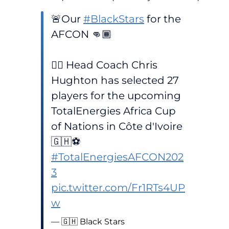
🚨Our
#BlackStars
for the
AFCON 👊🏾
🤵‍♂️ Head Coach Chris
Hughton has selected 27
players for the upcoming
TotalEnergies Africa Cup
of Nations in Côte d'Ivoire
🇬🇭⚽️
#TotalEnergiesAFCON202
3
pic.twitter.com/Fr1RTs4UP
w
— 🇬🇭 Black Stars