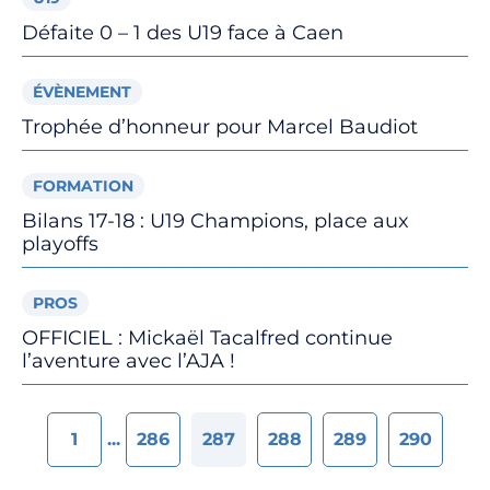
Défaite 0 – 1 des U19 face à Caen
ÉVÈNEMENT
Trophée d’honneur pour Marcel Baudiot
FORMATION
Bilans 17-18 : U19 Champions, place aux
playoffs
PROS
OFFICIEL : Mickaël Tacalfred continue
l’aventure avec l’AJA !
Pagination des actualités
Autre pages
1
...
286
287
288
289
290
Page numéro
Page numéro
Page numéro
Page numéro
Page numéro
Page n