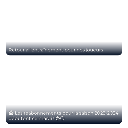
Retour à l’entraînement pour nos joueurs
🏟️ Les réabonnements pour la saison 2023-2024
débutent ce mardi ! 🔵⚪️