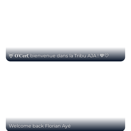
🦌 𝐎’𝐂𝐞𝐫𝐟, bienvenue dans la Tribu AJA ! 💙🤍
Welcome back Florian Ayé