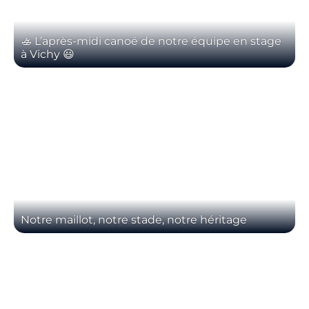
🚣 L’après-midi canoë de notre équipe en stage
à Vichy 😃
Notre maillot, notre stade, notre héritage