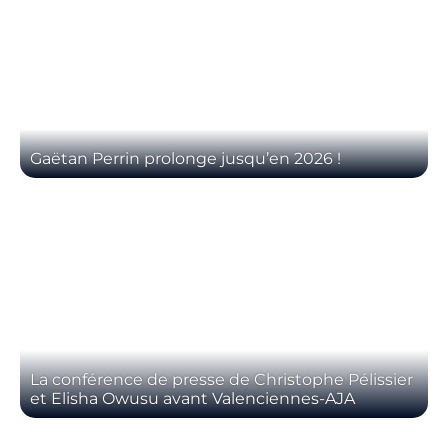
Billetterie
🇨🇳
Gaëtan Perrin prolonge jusqu’en 2026 !
La conférence de presse de Christophe Pélissier
et Elisha Owusu avant Valenciennes-AJA