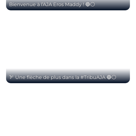
Bienvenue à l’AJA Eros Maddy ! 🔵⚪️
🏹 Une flèche de plus dans la #TribuAJA 🔵⚪️