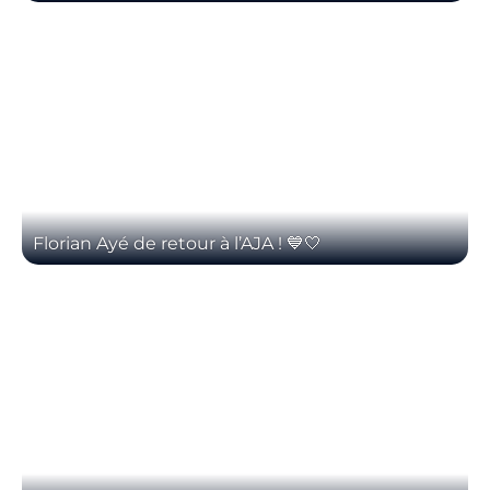
Florian Ayé de retour à l’AJA ! 💙🤍