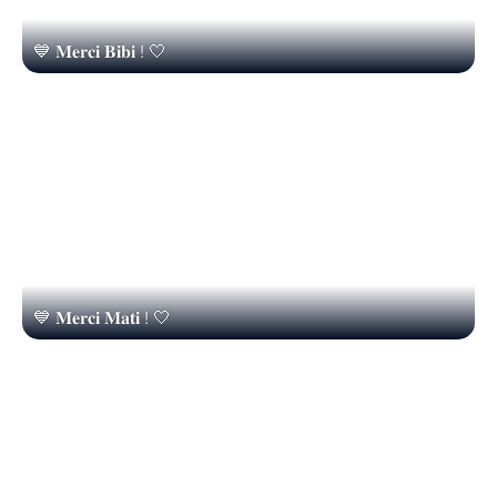
💙 𝐌𝐞𝐫𝐜𝐢 𝐁𝐢𝐛𝐢 ! 🤍
💙 𝐌𝐞𝐫𝐜𝐢 𝐌𝐚𝐭𝐢 ! 🤍