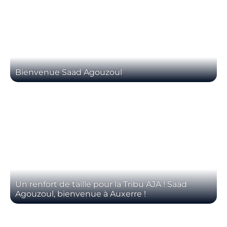
Bienvenue Saad Agouzoul
Un renfort de taille pour la Tribu AJA ! Saad
Agouzoul, bienvenue à Auxerre !