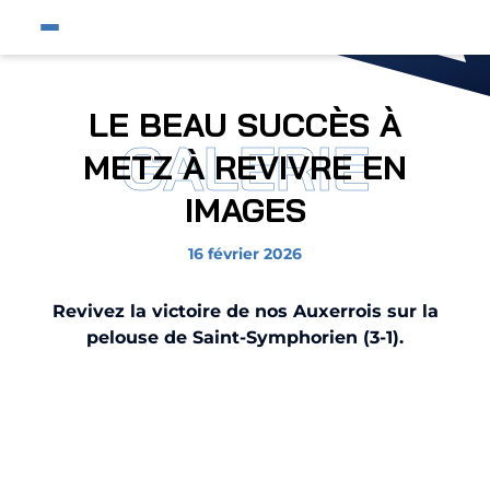
Fermer
Ouvrir le menu du site
Affic
Fermer la pop-up
Fermer la pop-up
Équipe pro
LE BEAU SUCCÈS À
GALERIE
Jeunes et féminines
METZ À REVIVRE EN
Supporters
IMAGES
Entreprises
16 février 2026
AJA
Revivez la victoire de nos Auxerrois sur la
Nous contacter
pelouse de Saint-Symphorien (3-1).
Liste des images
Horizon AJA
Boutique officielle