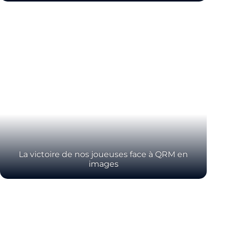
Fermer le menu
La victoire de nos joueuses face à QRM en
images