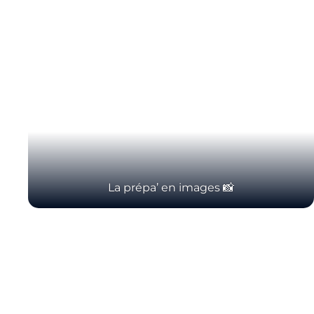
Horizon AJA
Boutique officielle
Billetterie
🇨🇳
La prépa’ en images 📸