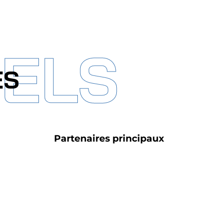
IELS
ES
Partenaires principaux