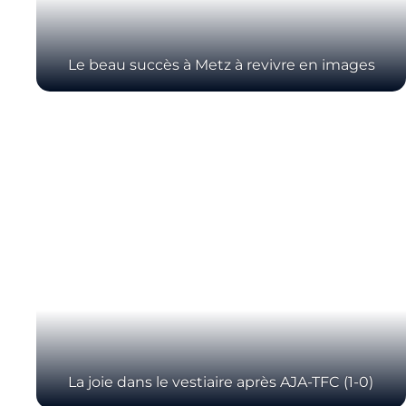
Le beau succès à Metz à revivre en images
La joie dans le vestiaire après AJA-TFC (1-0)