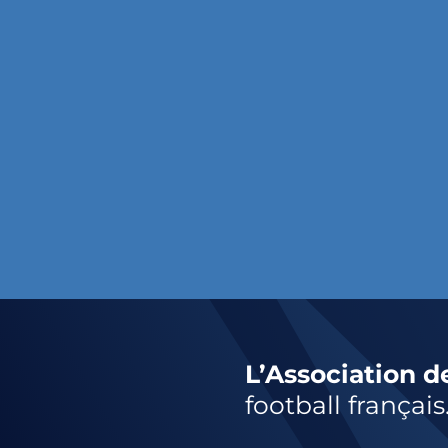
L’Association d
football français