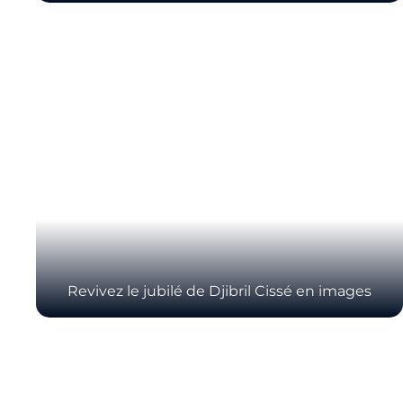
Revivez le jubilé de Djibril Cissé en images
Pagination des galeries photos