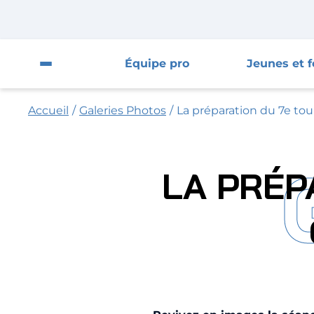
Fermer la pop-up
Fermer la pop-up
Fermer
Équipe pro
Jeunes et 
Ouvrir le menu du site
Accueil
/
Galeries Photos
/
La préparation du 7e to
Équipe pro
Jeunes et féminines
LA PRÉP
Supporters
Entreprises
AJA
Nous contacter