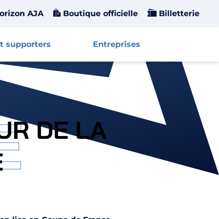
orizon AJA
Boutique officielle
Billetterie
t supporters
Entreprises
Affiche
E
UR DE LA
E