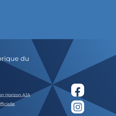
orique du
on Horizon AJA
ficielle