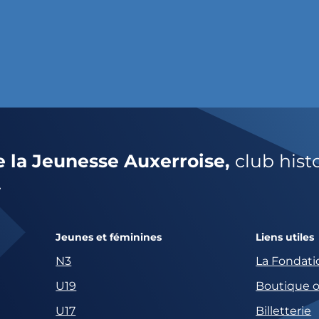
e la Jeunesse Auxerroise,
club hist
.
Jeunes et féminines
Liens utiles
N3
La Fondati
U19
Boutique of
U17
Billetterie