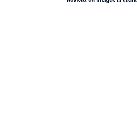
Revivez en images la séanc
Liste des images
Horizon AJA
Boutique officielle
Billetterie
🇨🇳