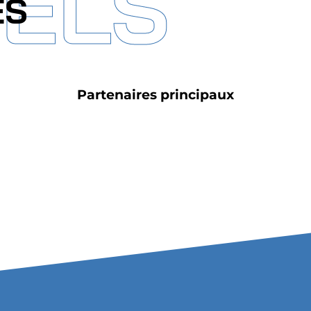
IELS
ES
Partenaires principaux