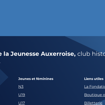
e la Jeunesse Auxerroise,
club hist
.
Jeunes et féminines
Liens utiles
N3
La Fondati
U19
Boutique of
U17
Billetterie