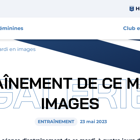
H
féminines
Club e
ardi en images
GALERI
AÎNEMENT DE CE M
IMAGES
ENTRAÎNEMENT
23 mai 2023