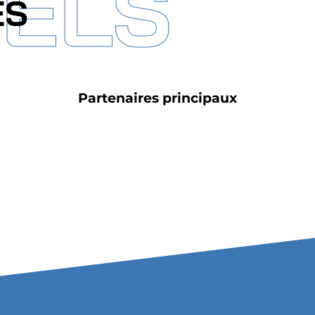
IELS
ES
Partenaires principaux