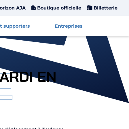
orizon AJA
Boutique officielle
Billetterie
t supporters
Entreprises
Affiche
E
ARDI EN