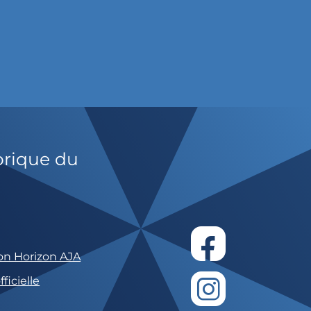
orique du
on Horizon AJA
ficielle