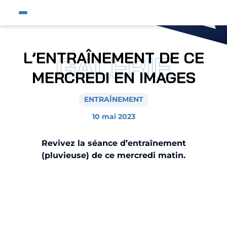
Fermer
Ouvrir le menu du site
Affic
Fermer la pop-up
Fermer la pop-up
Équipe pro
L’ENTRAÎNEMENT DE CE
GALERIE
Jeunes et féminines
MERCREDI EN IMAGES
Supporters
ENTRAÎNEMENT
Entreprises
10 mai 2023
AJA
Revivez la séance d’entraînement
Nous contacter
(pluvieuse) de ce mercredi matin.
Liste des images
Horizon AJA
Boutique officielle