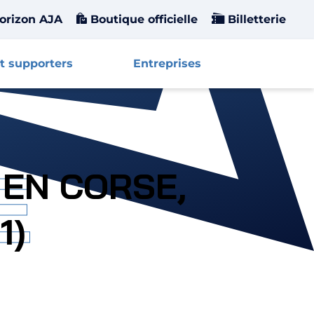
orizon AJA
Boutique officielle
Billetterie
t supporters
Entreprises
Affiche
E
 EN CORSE,
1)