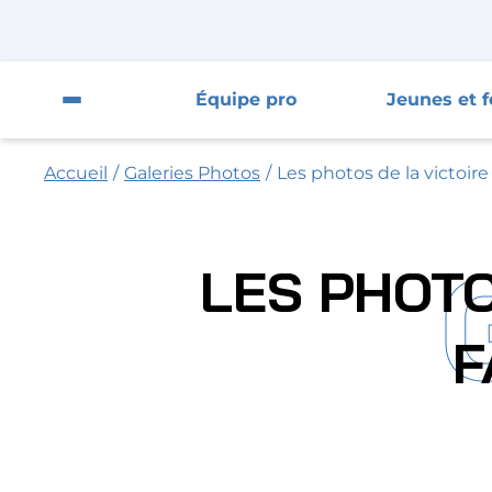
Fermer la pop-up
Fermer la pop-up
Fermer
Équipe pro
Jeunes et 
Ouvrir le menu du site
Accueil
/
Galeries Photos
/
Les photos de la victoire 
Équipe pro
Jeunes et féminines
LES PHOTO
Supporters
F
Entreprises
AJA
Nous contacter