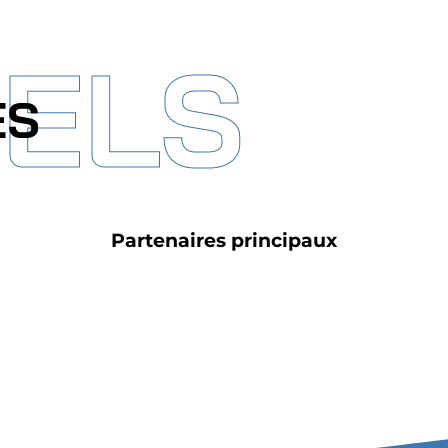
IELS
ES
Partenaires principaux