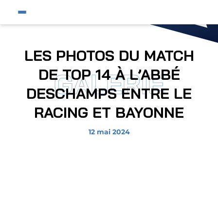
Fermer
Ouvrir le menu du site
Affic
Fermer la pop-up
Fermer la pop-up
Équipe pro
LES PHOTOS DU MATCH
Jeunes et féminines
DE TOP 14 À L’ABBÉ
GALERIE
Supporters
DESCHAMPS ENTRE LE
Entreprises
RACING ET BAYONNE
AJA
12 mai 2024
Nous contacter
Liste des images
Horizon AJA
Boutique officielle