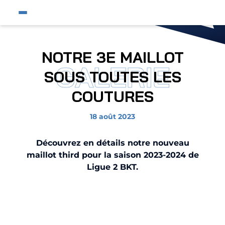
Fermer
Ouvrir le menu du site
Affic
Fermer la pop-up
Fermer la pop-up
Équipe pro
NOTRE 3E MAILLOT
GALERIE
Jeunes et féminines
SOUS TOUTES LES
Supporters
COUTURES
Entreprises
18 août 2023
AJA
Découvrez en détails notre nouveau
Nous contacter
maillot third pour la saison 2023-2024 de
Ligue 2 BKT.
Liste des images
Horizon AJA
Boutique officielle