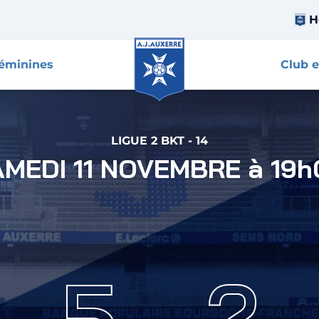
H
féminines
Club e
LIGUE 2 BKT
-
14
AJA – Saint-E
AMEDI 11 NOVEMBRE à 19h
5 - 2