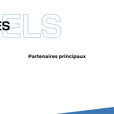
IELS
ES
Partenaires principaux