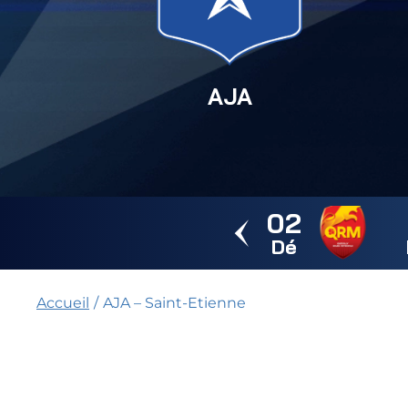
AJA
Horizon AJA
Boutique officielle
Billetterie
02
🇨🇳
Dé
Accueil
/
AJA – Saint-Etienne