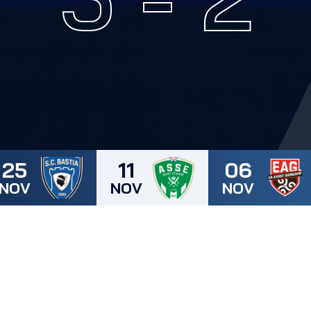
25
11
06
NOV
NOV
NOV