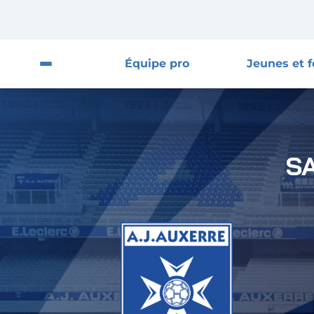
Fermer la pop-up
Fermer
Équipe pro
Jeunes et 
Ouvrir le menu du site
Équipe pro
S
Jeunes et féminines
Supporters
Entreprises
AJA
Nous contacter