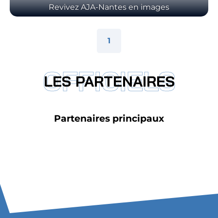
Revivez AJA-Nantes en images
Pagination des galeries photos
1
Page numéro
OFFICIELS
LES PARTENAIRES
Partenaires principaux